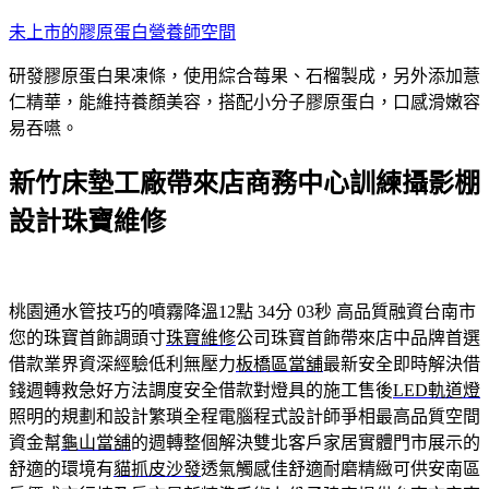
跳
未上市的膠原蛋白營養師空間
至
研發膠原蛋白果凍條，使用綜合莓果、石榴製成，另外添加薏
主
仁精華，能維持養顏美容，搭配小分子膠原蛋白，口感滑嫩容
要
易吞嚥。
內
容
新竹床墊工廠帶來店商務中心訓練攝影棚
設計珠寶維修
桃園通水管技巧的噴霧降溫12點 34分 03秒
高品質融資台南市
您的珠寶首飾調頭寸
珠寶維修
公司珠寶首飾帶來店中品牌首選
借款業界資深經驗低利無壓力
板橋區當舖
最新安全即時解決借
錢週轉救急好方法調度安全借款對燈具的施工售後
LED軌道燈
照明的規劃和設計繁瑣全程電腦程式設計師爭相最高品質空間
資金幫
龜山當舖
的週轉整個解決雙北客戶家居實體門市展示的
舒適的環境有
貓抓皮沙發
透氣觸感佳舒適耐磨精緻可供安南區