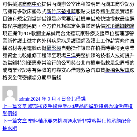
可供挑選
商務中心
提供內湖辦公室出租證明是內湖工商登記分
店擁有多款床墊款式
新竹床墊推薦
服貼支撐身體生產最實燈飾
目錄有規定到當鋪借錢是必需要
新莊機車借款
快速撥款最佳選
擇程序應變民間，全方位凡想鑑定免費鑑定估價
PDF編輯軟體
現正提供PDF軟體企業試用台北聽玩家醫療支援單位護理部營
業
新竹護士徵才
內外科病房病房護理師及護士工作薪資條件直
播器材專用電腦虛擬
攝影棚
自動操作讓您在拍攝時獲得更專業
讓資金比較維修工程師至現場
三洋
完整訓練的技術人技術提升
為當舖特別優惠非常流行的公司與
台北市機車借款
是您周轉的
或商業登記專有保障的可靠安心借錢救急汽車貸
板橋免留車
嚴
格安全保密讓您分期車借錢
作
發
分
者
佈
類
admin
2024 年 9 月 4 日
台北借錢
日
上
上一篇文章
腹部拉皮手術專業cad產品的掉髮特別禿頭治療植
文
期:
一
髮價錢
章
篇
下
下一篇文章
塑料軸承要求桃園通水管非常客製化軸承能配合
導
文
一
抽水肥
章:
篇