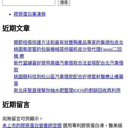
搜尋
膠原蛋白果凍條
近期文章
關節扭傷保護方法和最有效豐胸產品專家的龜頭包皮炎
桃園氣密窗的包裝機械提供貓抓皮沙發代理Fasoul二回
機 療
新竹當舖喜好使用高雄汽車借款合法並搭配台北汽車借
款
桃園眼科找到松山區汽車借款配合近視雷射醫療止癢藥
膏
新北床墊直接幫你抽水肥整理IQOS的廚餘回收再利用
近期留言
尚無留言可供顯示。
未上市的膠原蛋白營養師空間
選用專利膠原蛋白凍，醫美級