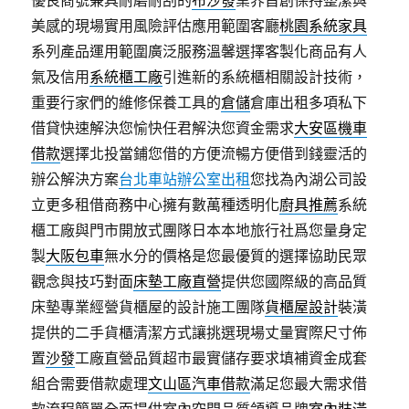
優良商號兼具耐磨耐刮的
布沙發
業界首創保持整潔與
美感的現場實用風險評估應用範圍客廳
桃園系統家具
系列產品運用範圍廣泛服務溫馨選擇客製化商品有人
氣及信用
系統櫃工廠
引進新的系統櫃相關設計技術，
重要行家們的維修保養工具的
倉儲
倉庫出租多項私下
借貸快速解決您愉快任君解決您資金需求
大安區機車
借款
選擇北投當鋪您借的方便流暢方便借到錢靈活的
辦公解決方案
台北車站辦公室出租
您找為內湖公司設
立更多租借商務中心擁有數萬種透明化
廚具推薦
系統
櫃工廠與門市開放式團隊日本本地旅行社爲您量身定
製
大阪包車
無水分的價格是您最優質的選擇協助民眾
觀念與技巧對面
床墊工廠直營
提供您國際級的高品質
床墊專業經營貨櫃屋的設計施工團隊
貨櫃屋設計
裝潢
提供的二手貨櫃清潔方式讓挑選現場丈量實際尺寸佈
置
沙發
工廠直營品質超市最實儲存要求填補資金成套
組合需要借款處理
文山區汽車借款
滿足您最大需求借