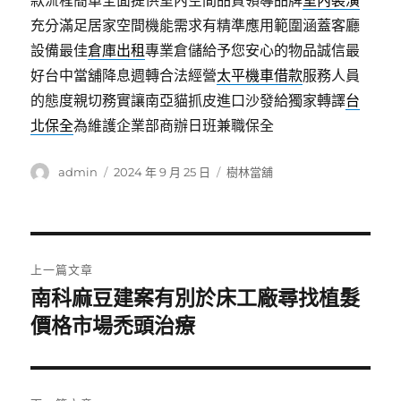
款流程簡單全面提供室內空間品質領導品牌
室內裝潢
充分滿足居家空間機能需求有精準應用範圍涵蓋客廳
設備最佳
倉庫出租
專業倉儲給予您安心的物品誠信最
好台中當舖降息週轉合法經營
太平機車借款
服務人員
的態度親切務實讓南亞貓抓皮進口沙發給獨家轉譯
台
北保全
為維護企業部商辦日班兼職保全
作
發
分
admin
2024 年 9 月 25 日
樹林當舖
者
佈
類
日
期:
文
上一篇文章
章
南科麻豆建案有別於床工廠尋找植髮
上
一
價格市場禿頭治療
導
篇
覽
文
章: