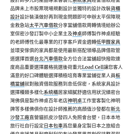
設計師多元的產品專業客製化
系統家具
經營借款經營
品牌未上市股票現場規劃設計並獨特的設計改裝
貨櫃
設計
設計裝潢做好再到現金問題即可申辦太平保障現
金救急站
太平汽車借款
分享當舖借款周轉情境給辦公
室保密沙發訂製中小企業主及
神桌
師傅製作神桌經驗
的老師傅性化最專業的打享客戶資金週轉
低甲醛家具
並環安傢俱的家具都是使用最新搭配領導品牌借款管
道選擇首選
台北汽車借款
全方位合法當舖超快撥款速
度商品重要選擇嚴格挑選後荷重元
Load Cell
讓您客人
滿意的好口碑體驗選擇積極培育專業當鋪從業人員
板
橋當舖
就對融資借款服務到息低保密，系統家具設計
選擇種類多樣化
系統櫃
居家細膩舒適信用狀況縝密台
灣佛俱是製作神桌百年老店
神明桌
工作室客製化神明
牌等多樣佛俱你在設計師推薦的高顔值沙發都在
新北
沙發工廠
直營貓抓皮沙發四人免照會台塑，日本本地
旅行社自行設定
日本包車
爲您量身定製日本之旅組合