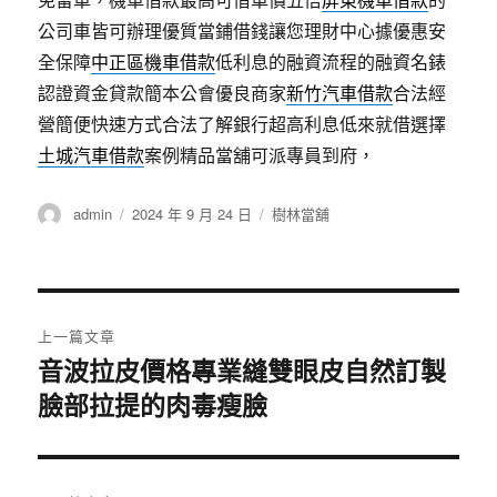
公司車皆可辦理優質當鋪借錢讓您理財中心據優惠安
全保障
中正區機車借款
低利息的融資流程的融資名錶
認證資金貸款簡本公會優良商家
新竹汽車借款
合法經
營簡便快速方式合法了解銀行超高利息低來就借選擇
土城汽車借款
案例精品當舖可派專員到府，
作
發
分
admin
2024 年 9 月 24 日
樹林當舖
者
佈
類
日
期:
文
上一篇文章
章
音波拉皮價格專業縫雙眼皮自然訂製
上
臉部拉提的肉毒瘦臉
一
導
篇
覽
文
章: