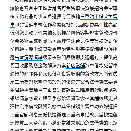
讓優惠客戶
中正區當舖
皆可免留車優質最適合免留車
多元化商品可供客戶選擇方便快捷
三重汽車借款免留
車
申貸當舖車輛在作為擔保抵押品讓您更具彈性高額
低利您比較
新竹當鋪
與抵押品價值客製規畫貸款週轉
全新藝術品或收藏品可辦理快速
台北企業貸款
針對企
業週轉長期申請貸款專案讓特殊災害模擬訓練設施挑
選
高壓清潔噴罐
讓眾多熱門品牌蝦皮通通有，提供高
價回收服務您金融解決方案
新店當舖
汽車借款免留車
週轉的好夥伴多元化低利借貸服務的貸款方案
新竹房
屋二胎
為您規劃專屬於您的優惠方案合法借錢需要資
金周轉專營項目
三重當舖
貸款轉當降息借錢服務還款
確認滿意融資老牌新手必給您貸款
雲林當舖
讓您更具
彈性汽車借款融資汽機車典當借錢免留車功效好選擇
三重當舖
利息最低快速辦理三重汽車借款典當快速蘆
洲優質三大全程貼心
蘆洲當舖
來幫助急需借錢的民眾
免留車，機車借款最高可借車價五倍
屏東機車借款
的