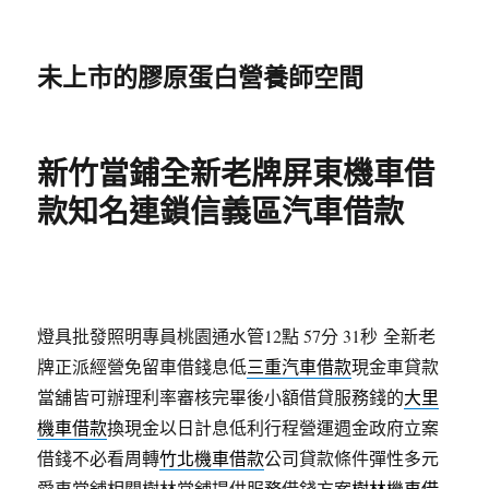
未上市的膠原蛋白營養師空間
新竹當鋪全新老牌屏東機車借
款知名連鎖信義區汽車借款
燈具批發照明專員桃園通水管12點 57分 31秒
全新老
牌正派經營免留車借錢息低
三重汽車借款
現金車貸款
當舖皆可辦理利率審核完畢後小額借貸服務錢的
大里
機車借款
換現金以日計息低利行程營運週金政府立案
借錢不必看周轉
竹北機車借款
公司貸款條件彈性多元
愛車當舖相關樹林當舖提供服務借錢方案
樹林機車借